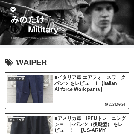
みのたけMilitary
WAIPER
■イタリア軍 エアフォースワーク
イタリア軍
パンツ をレビュー！【Italian
Airforce Work pants】
2023.09.24
■アメリカ軍 IPFUトレーニング
アメリカ軍
ショートパンツ（後期型） をレ
ビュー！ 【US-ARMY